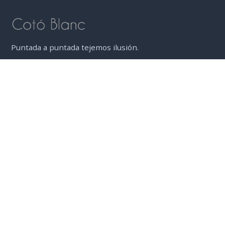
Puntada a puntada tejemos ilusión.
ENLACES DE INTERÉS
Nuestros Productos
Quienes somos
Contacto
Preguntas frecuentes
DATOS DE CONTACTO
Cotó Blanc
Carrer del Rosari, 45, 08017 Barcelona.
Mail: cotoblanc@cotoblanc.es