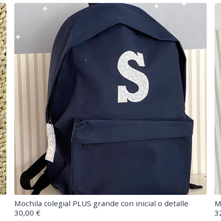
Mochila colegial PLUS grande con inicial o detalle
M
30,00 €
3