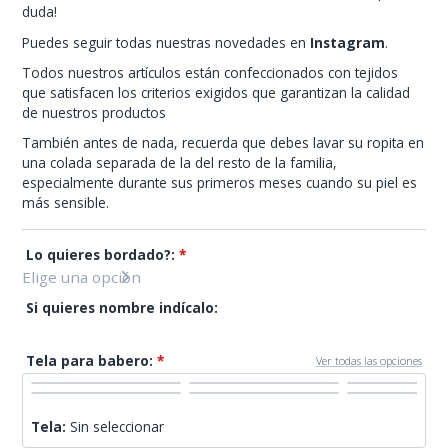
duda!
Puedes seguir todas nuestras novedades en
Instagram
.
Todos nuestros artículos están confeccionados con tejidos
que satisfacen los criterios exigidos que garantizan la calidad
de nuestros productos
También antes de nada, recuerda que debes lavar su ropita en
una colada separada de la del resto de la familia,
especialmente durante sus primeros meses cuando su piel es
más sensible.
Lo quieres bordado?:
*
Medida
Peso
45cm
2,3kg
Si quieres nombre indícalo:
50cm
3,3kg
Tela para babero:
*
Ver todas las opciones
54cm
4kg
60cm
5-6kg
Tela:
Sin seleccionar