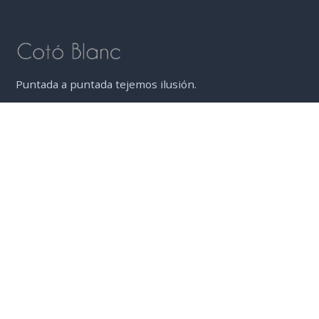
Puntada a puntada tejemos ilusión.
ENLACES DE INTERÉS
Nuestros Productos
Quienes somos
Contacto
Preguntas frecuentes
DATOS DE CONTACTO
Cotó Blanc
Carrer del Rosari, 45, 08017 Barcelona.